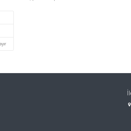
ayır
İ