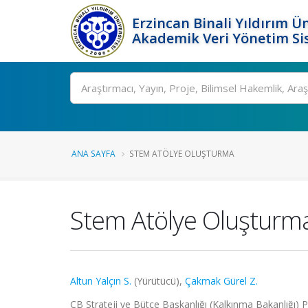
Erzincan Binali Yıldırım Ün
Akademik Veri Yönetim Si
Ara
ANA SAYFA
STEM ATÖLYE OLUŞTURMA
Stem Atölye Oluşturm
Altun Yalçın S.
(Yürütücü),
Çakmak Gürel Z.
CB Strateji ve Bütçe Başkanlığı (Kalkınma Bakanlığı) P