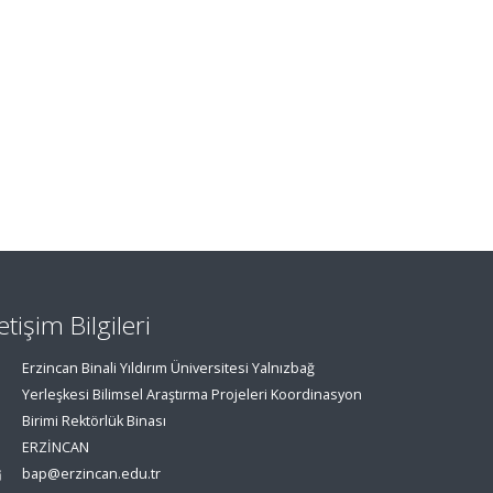
letişim Bilgileri
Erzincan Binali Yıldırım Üniversitesi Yalnızbağ
Yerleşkesi Bilimsel Araştırma Projeleri Koordinasyon
Birimi Rektörlük Binası
ERZİNCAN
bap@erzincan.edu.tr