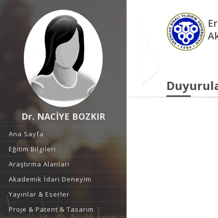
Er
A
Duyurul
Dr. NACİYE BOZKIR
Ana Sayfa
Eğitim Bilgileri
Araştırma Alanları
Akademik İdari Deneyim
Yayınlar & Eserler
Proje & Patent & Tasarım