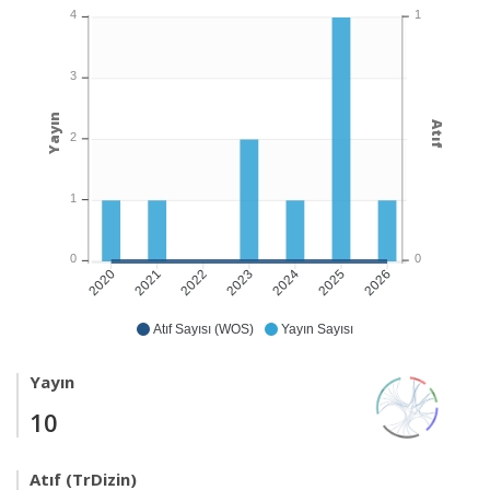
1
4
3
Yayın
Atıf
2
1
0
0
2021
2022
2023
2024
2025
2026
2020
Atıf Sayısı (WOS)
Yayın Sayısı
Yayın
10
Atıf (TrDizin)