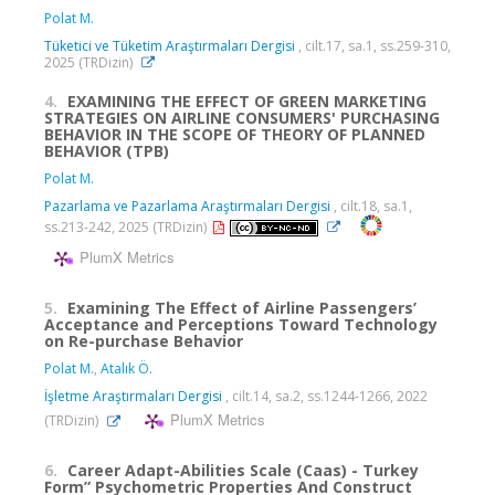
Polat M.
Tüketici ve Tüketim Araştırmaları Dergisi
, cilt.17, sa.1, ss.259-310,
2025 (TRDizin)
4.
EXAMINING THE EFFECT OF GREEN MARKETING
STRATEGIES ON AIRLINE CONSUMERS' PURCHASING
BEHAVIOR IN THE SCOPE OF THEORY OF PLANNED
BEHAVIOR (TPB)
Polat M.
Pazarlama ve Pazarlama Araştırmaları Dergisi
, cilt.18, sa.1,
ss.213-242, 2025 (TRDizin)
PlumX Metrics
5.
Examining The Effect of Airline Passengers’
Acceptance and Perceptions Toward Technology
on Re-purchase Behavior
Polat M.
,
Atalık Ö.
İşletme Araştırmaları Dergisi
, cilt.14, sa.2, ss.1244-1266, 2022
PlumX Metrics
(TRDizin)
6.
Career Adapt-Abilities Scale (Caas) - Turkey
Form” Psychometric Properties And Construct