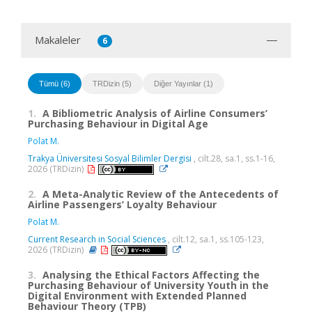
Makaleler
6
Tümü (6)
TRDizin (5)
Diğer Yayınlar (1)
1.
A Bibliometric Analysis of Airline Consumers’
Purchasing Behaviour in Digital Age
Polat M.
Trakya Üniversitesi Sosyal Bilimler Dergisi
, cilt.28, sa.1, ss.1-16,
2026 (TRDizin)
2.
A Meta-Analytic Review of the Antecedents of
Airline Passengers’ Loyalty Behaviour
Polat M.
Current Research in Social Sciences
, cilt.12, sa.1, ss.105-123,
2026 (TRDizin)
3.
Analysing the Ethical Factors Affecting the
Purchasing Behaviour of University Youth in the
Digital Environment with Extended Planned
Behaviour Theory (TPB)