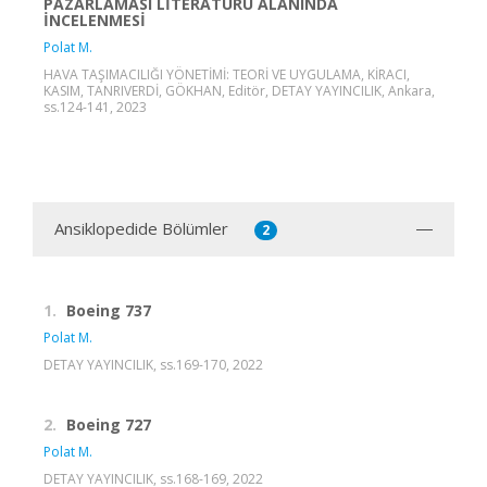
PAZARLAMASI LİTERATÜRÜ ALANINDA
İNCELENMESİ
Polat M.
HAVA TAŞIMACILIĞI YÖNETİMİ: TEORİ VE UYGULAMA, KİRACI,
KASIM, TANRIVERDİ, GÖKHAN, Editör, DETAY YAYINCILIK, Ankara,
ss.124-141, 2023
Ansiklopedide Bölümler
2
1.
Boeing 737
Polat M.
DETAY YAYINCILIK, ss.169-170, 2022
2.
Boeing 727
Polat M.
DETAY YAYINCILIK, ss.168-169, 2022