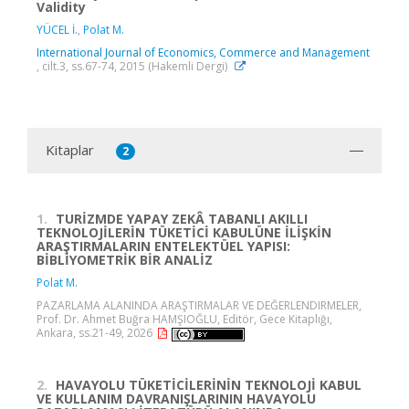
Validity
YÜCEL İ.
,
Polat M.
International Journal of Economics, Commerce and Management
, cilt.3, ss.67-74, 2015 (Hakemli Dergi)
Kitaplar
2
1.
TURİZMDE YAPAY ZEKÂ TABANLI AKILLI
TEKNOLOJİLERİN TÜKETİCİ KABULÜNE İLİŞKİN
ARAŞTIRMALARIN ENTELEKTÜEL YAPISI:
BİBLİYOMETRİK BİR ANALİZ
Polat M.
PAZARLAMA ALANINDA ARAŞTIRMALAR VE DEĞERLENDIRMELER,
Prof. Dr. Ahmet Buğra HAMŞIOĞLU, Editör, Gece Kitaplığı,
Ankara, ss.21-49, 2026
2.
HAVAYOLU TÜKETİCİLERİNİN TEKNOLOJİ KABUL
VE KULLANIM DAVRANIŞLARININ HAVAYOLU