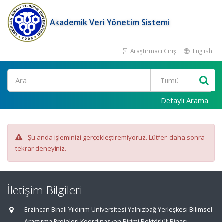
Akademik Veri Yönetim Sistemi
Araştırmacı Girişi
English
Ara
Detaylı Arama
Şu anda işleminizi gerçekleştiremiyoruz. Lütfen daha sonra
tekrar deneyiniz.
İletişim Bilgileri
Erzincan Binali Yıldırım Üniversitesi Yalnızbağ Yerleşkesi Bilimsel
Araştırma Projeleri Koordinasyon Birimi Rektörlük Binası