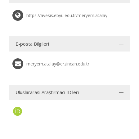
https://avesis.ebyu.edu.tr/meryem.atalay
E-posta Bilgileri
meryem.atalay@erzincan.edu.tr
Uluslararası Araştırmacı ID'leri