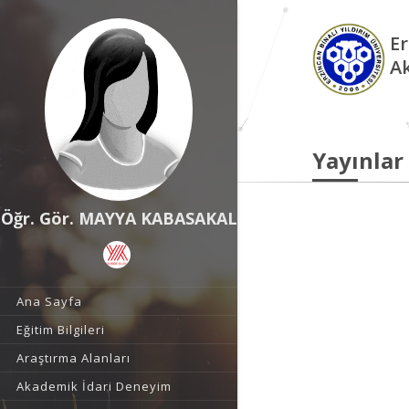
Er
A
Yayınlar
Öğr. Gör. MAYYA KABASAKAL
Ana Sayfa
Eğitim Bilgileri
Araştırma Alanları
Akademik İdari Deneyim