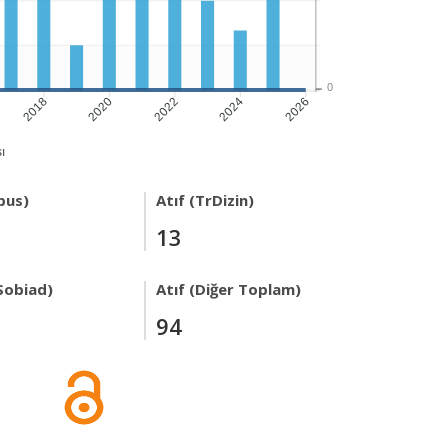
0
2018
2020
2022
2024
2026
ı
pus)
Atıf (TrDizin)
13
Sobiad)
Atıf (Diğer Toplam)
94