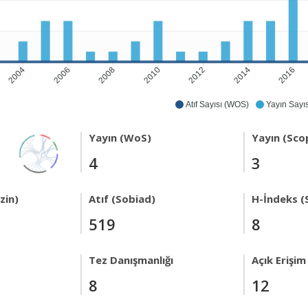
2004
2006
2008
2010
2012
2014
2016
Atıf Sayısı (WOS)
Yayın Sayıs
Yayın (WoS)
Yayın (Sco
4
3
zin)
Atıf (Sobiad)
H-İndeks (
519
8
Tez Danışmanlığı
Açık Erişim
8
12