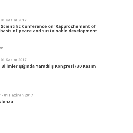
e
 01 Kasım 2017
l Scientific Conference on"Rapprochement of
e basis of peace and sustainable development
tan
 01 Kasım 2017
i Bilimler Işığında Yaradılış Kongresi (30 Kasım
)
e
 - 01 Haziran 2017
iolenza