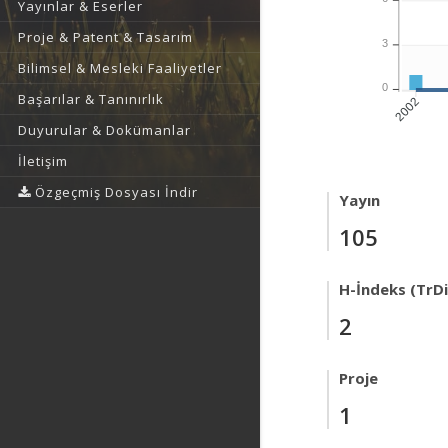
Yayınlar & Eserler
Proje & Patent & Tasarım
3
Bilimsel & Mesleki Faaliyetler
0
Başarılar & Tanınırlık
2002
Duyurular & Dokümanlar
İletişim
Özgeçmiş Dosyası İndir
Yayın
105
H-İndeks (TrDi
2
Proje
1