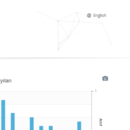
English
yıları
1
Atıf