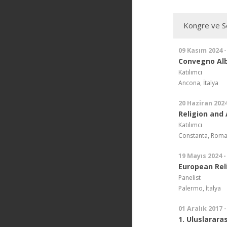
Kongre ve Se
09 Kasım 2024 
Convegno Alb
Katılımcı
Ancona, İtalya
20 Haziran 2024
Religion and A
Katılımcı
Constanta, Rom
19 Mayıs 2024 -
European Rel
Panelist
Palermo, İtalya
01 Aralık 2017 -
1. Uluslararas