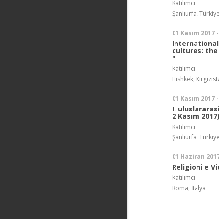
Katılımcı
Şanlıurfa, Türkiy
01 Kasım 2017 -
Internationa
cultures: th
"
Katılımcı
Bishkek, Kırgızis
01 Kasım 2017 -
I. uluslararas
2 Kasım 2017
Katılımcı
Şanlıurfa, Türkiy
01 Haziran 2017
Religioni e V
Katılımcı
Roma, İtalya