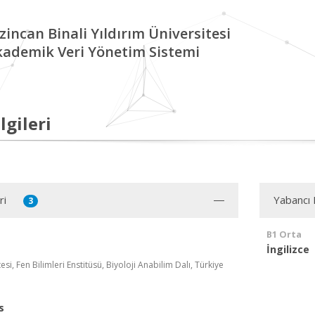
zincan Binali Yıldırım Üniversitesi
kademik Veri Yönetim Sistemi
lgileri
ri
Yabancı D
3
B1 Orta
İngilizce
si, Fen Bilimleri Enstitüsü, Biyoloji Anabilim Dalı, Türkiye
s