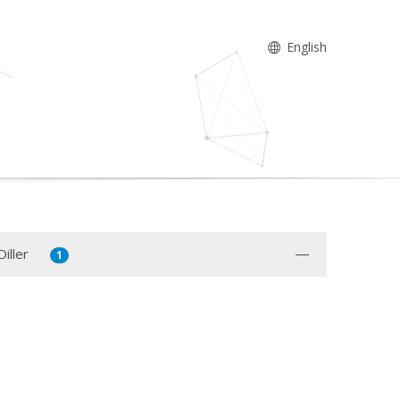
English
iller
1