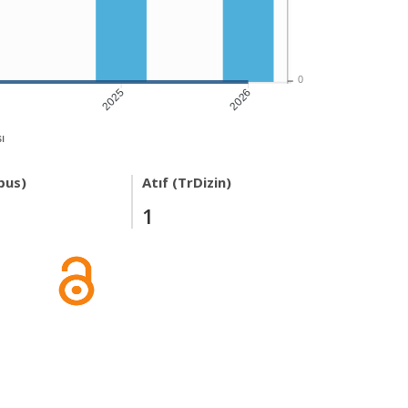
0
2025
2026
ı
pus)
Atıf (TrDizin)
1