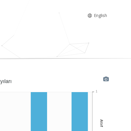
English
yıları
1
Atıf