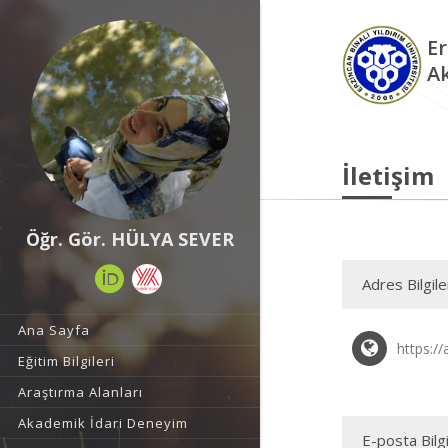
Er
A
İletişim
Öğr. Gör. HÜLYA SEVER
Adres Bilgile
Ana Sayfa
https://
Eğitim Bilgileri
Araştırma Alanları
Akademik İdari Deneyim
E-posta Bilgi