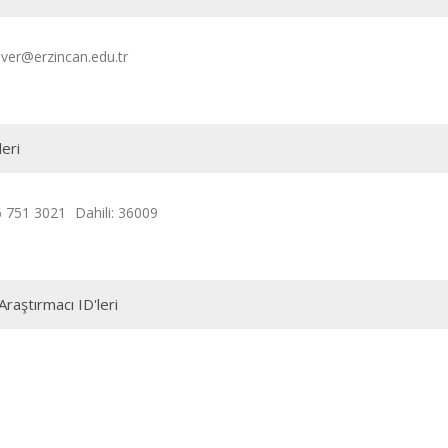
ever@erzincan.edu.tr
leri
6 751 3021
Dahili: 36009
Araştırmacı ID'leri