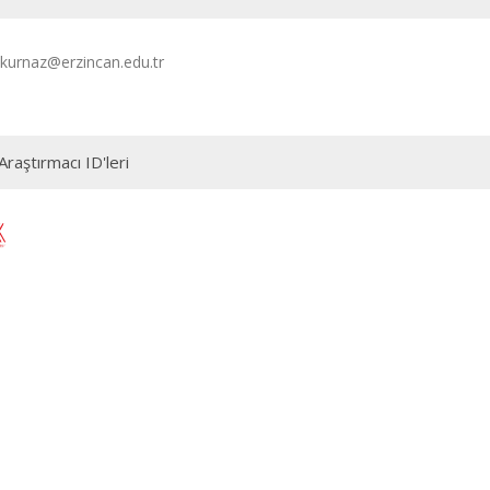
kurnaz@erzincan.edu.tr
Araştırmacı ID'leri