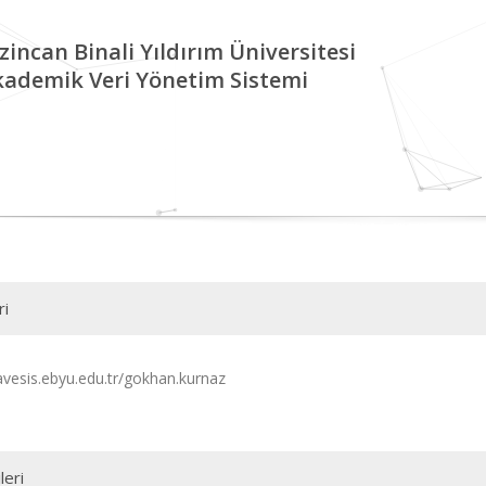
zincan Binali Yıldırım Üniversitesi
kademik Veri Yönetim Sistemi
ri
/avesis.ebyu.edu.tr/gokhan.kurnaz
leri