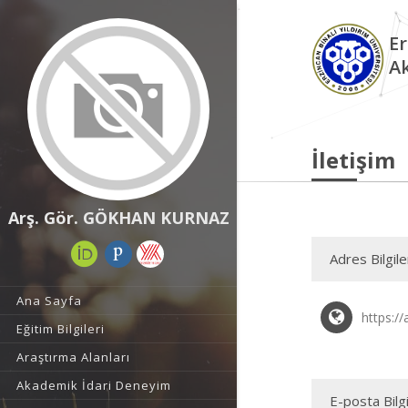
Er
A
İletişim
Arş. Gör. GÖKHAN KURNAZ
Adres Bilgile
Ana Sayfa
https:/
Eğitim Bilgileri
Araştırma Alanları
Akademik İdari Deneyim
E-posta Bilgi