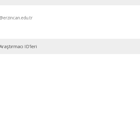
@erzincan.edu.tr
Araştırmacı ID'leri