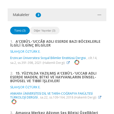
Makaleler
3
Tümü (3)
Diğer Yayınlar (3)
1.
A‘CEBÜ’L-‘UCCĀB ADLI ESERDE BAZI BÖCEKLERLE
İLGİLİ İLGİNÇ BİLGİLER
SİLAHŞOR ÖZTÜRK E.
Erzincan Üniversitesi Sosyal Bilimler Enstitüsü Dergisi
, cilt.14,
sa.2, ss.391-398, 2021 (Hakemli Dergi)
2.
15. YÜZYILDA YAZILMIŞ A'CEBÜ'L-'UCCAB ADLI
ESERDE MADEN, BİTKİ VE HAYVANLARIN DİNSEL-
BÜYÜSEL VE TIBBİ İŞLEVLERİ
SİLAHŞOR ÖZTÜRK E.
ANKARA ÜNİVERSİTESİ DİL VE TARİH-COĞRAFYA FAKÜLTESİ
TÜRKOLOJİ DERGİSİ
, sa.22, ss.109-164, 2018 (Hakemli Dergi)
3.
Amasya Merkez Ağzının Ses Bilgisi Özellikleri