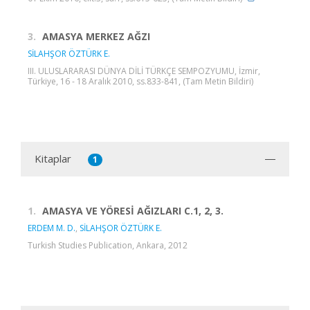
3.
AMASYA MERKEZ AĞZI
SİLAHŞOR ÖZTÜRK E.
III. ULUSLARARASI DÜNYA DİLİ TÜRKÇE SEMPOZYUMU, İzmir,
Türkiye, 16 - 18 Aralık 2010, ss.833-841, (Tam Metin Bildiri)
Kitaplar
1
1.
AMASYA VE YÖRESİ AĞIZLARI C.1, 2, 3.
ERDEM M. D.
,
SİLAHŞOR ÖZTÜRK E.
Turkish Studies Publication, Ankara, 2012