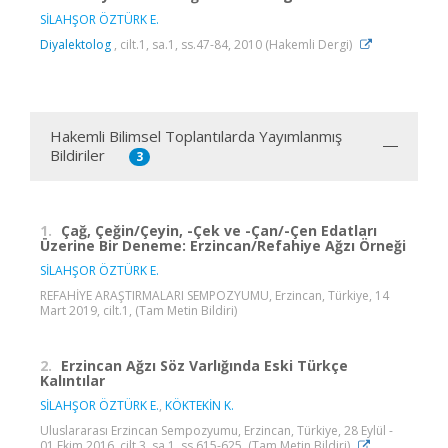
SİLAHŞOR ÖZTÜRK E.
Diyalektolog
, cilt.1, sa.1, ss.47-84, 2010 (Hakemli Dergi)
Hakemli Bilimsel Toplantılarda Yayımlanmış
Bildiriler
3
1.
Çağ, Çeğin/Çeyin, -Çek ve -Çan/-Çen Edatları
Üzerine Bir Deneme: Erzincan/Refahiye Ağzı Örneği
SİLAHŞOR ÖZTÜRK E.
REFAHİYE ARAŞTIRMALARI SEMPOZYUMU, Erzincan, Türkiye, 14
Mart 2019, cilt.1, (Tam Metin Bildiri)
2.
Erzincan Ağzı Söz Varlığında Eski Türkçe
Kalıntılar
SİLAHŞOR ÖZTÜRK E.
,
KÖKTEKİN K.
Uluslararası Erzincan Sempozyumu, Erzincan, Türkiye, 28 Eylül -
01 Ekim 2016, cilt.3, sa.1, ss.615-625, (Tam Metin Bildiri)