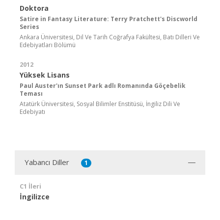
Doktora
Satire in Fantasy Literature: Terry Pratchett's Discworld
Series
Ankara Üniversitesi, Dil Ve Tarih Coğrafya Fakültesi, Batı Dilleri Ve
Edebiyatları Bölümü
2012
Yüksek Lisans
Paul Auster'ın Sunset Park adlı Romanında Göçebelik
Teması
Atatürk Üniversitesi, Sosyal Bilimler Enstitüsü, İngiliz Dili Ve
Edebiyatı
Yabancı Diller
1
C1 İleri
İngilizce