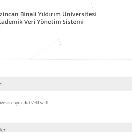
zincan Binali Yıldırım Üniversitesi
kademik Veri Yönetim Sistemi
ri
avesis.ebyu.edu.tr/elif.varli
leri