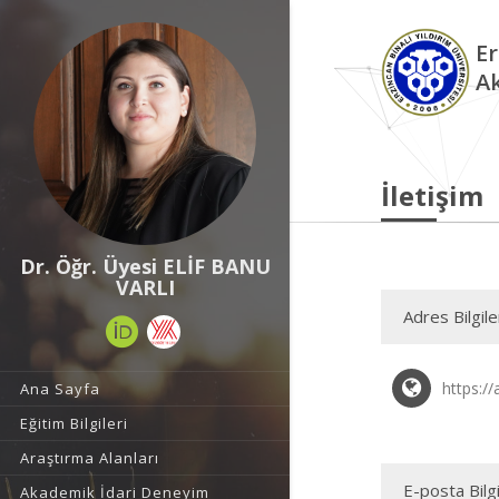
Er
A
İletişim
Dr. Öğr. Üyesi ELİF BANU
VARLI
Adres Bilgile
https://
Ana Sayfa
Eğitim Bilgileri
Araştırma Alanları
E-posta Bilgi
Akademik İdari Deneyim