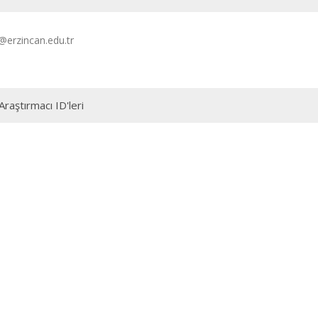
li@erzincan.edu.tr
Araştırmacı ID'leri