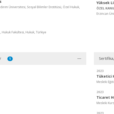
s
Yüksek L
ldırım Üniversitesi, Sosyal Bilimler Enstitüsü, Özel Hukuk,
ÖZEL KANU
Erzincan Üni
i, Hukuk Fakültesi, Hukuk, Türkiye
r
Sertifika
1
2023
Tüketici
Mesleki Eğit
2023
Ticaret 
Mesleki Kurs
2023