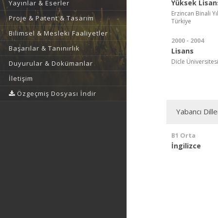
Yüksek Lisan
Yayınlar & Eserler
Erzincan Binali Yı
Proje & Patent & Tasarım
Türkiye
Bilimsel & Mesleki Faaliyetler
2000 - 2004
Başarılar & Tanınırlık
Lisans
Dicle Üniversites
Duyurular & Dokümanlar
İletişim
Özgeçmiş Dosyası İndir
Yabancı Dille
B1 Orta
İngilizce