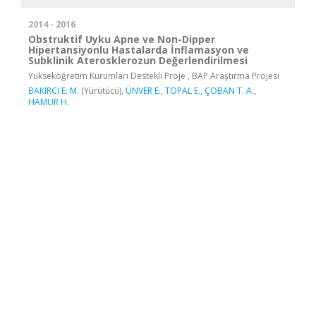
2014 - 2016
Obstruktif Uyku Apne ve Non-Dipper
Hipertansiyonlu Hastalarda İnflamasyon ve
Subklinik Aterosklerozun Değerlendirilmesi
Yükseköğretim Kurumları Destekli Proje , BAP Araştırma Projesi
BAKIRCI E. M.
(Yürütücü),
ÜNVER E.
,
TOPAL E.
,
ÇOBAN T. A.
,
HAMUR H.