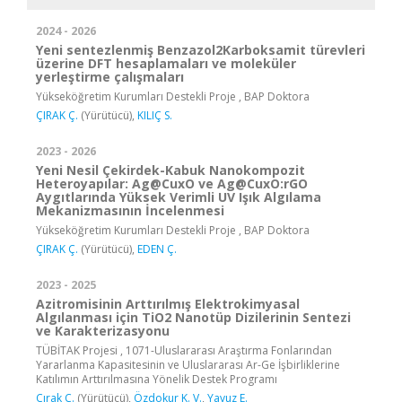
2024 - 2026
Yeni sentezlenmiş Benzazol2Karboksamit türevleri
üzerine DFT hesaplamaları ve moleküler
yerleştirme çalışmaları
Yükseköğretim Kurumları Destekli Proje , BAP Doktora
ÇIRAK Ç.
(Yürütücü),
KILIÇ S.
2023 - 2026
Yeni Nesil Çekirdek-Kabuk Nanokompozit
Heteroyapılar: Ag@CuxO ve Ag@CuxO:rGO
Aygıtlarında Yüksek Verimli UV Işık Algılama
Mekanizmasının İncelenmesi
Yükseköğretim Kurumları Destekli Proje , BAP Doktora
ÇIRAK Ç.
(Yürütücü),
EDEN Ç.
2023 - 2025
Azitromisinin Arttırılmış Elektrokimyasal
Algılanması için TiO2 Nanotüp Dizilerinin Sentezi
ve Karakterizasyonu
TÜBİTAK Projesi , 1071-Uluslararası Araştırma Fonlarından
Yararlanma Kapasitesinin ve Uluslararası Ar-Ge İşbirliklerine
Katılımın Arttırılmasına Yönelik Destek Programı
Çırak Ç.
(Yürütücü),
Özdokur K. V.
,
Yavuz E.