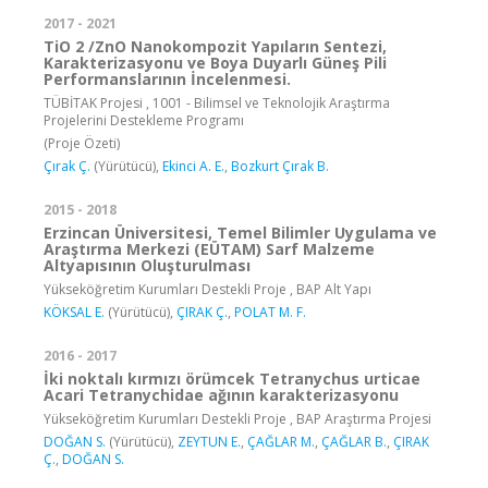
2017 - 2021
TiO 2 /ZnO Nanokompozit Yapıların Sentezi,
Karakterizasyonu ve Boya Duyarlı Güneş Pili
Performanslarının İncelenmesi.
TÜBİTAK Projesi , 1001 - Bilimsel ve Teknolojik Araştırma
Projelerini Destekleme Programı
(Proje Özeti)
Çırak Ç.
(Yürütücü),
Ekinci A. E.
,
Bozkurt Çırak B.
2015 - 2018
Erzincan Üniversitesi, Temel Bilimler Uygulama ve
Araştırma Merkezi (EÜTAM) Sarf Malzeme
Altyapısının Oluşturulması
Yükseköğretim Kurumları Destekli Proje , BAP Alt Yapı
KÖKSAL E.
(Yürütücü),
ÇIRAK Ç.
,
POLAT M. F.
2016 - 2017
İki noktalı kırmızı örümcek Tetranychus urticae
Acari Tetranychidae ağının karakterizasyonu
Yükseköğretim Kurumları Destekli Proje , BAP Araştırma Projesi
DOĞAN S.
(Yürütücü),
ZEYTUN E.
,
ÇAĞLAR M.
,
ÇAĞLAR B.
,
ÇIRAK
Ç.
,
DOĞAN S.