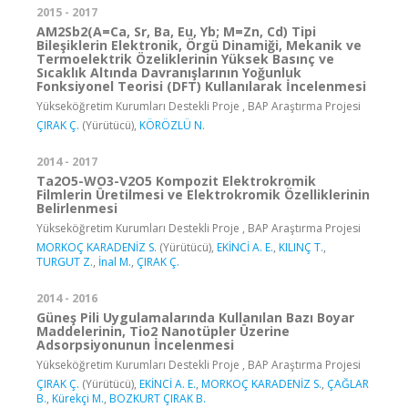
2015 - 2017
AM2Sb2(A=Ca, Sr, Ba, Eu, Yb; M=Zn, Cd) Tipi
Bileşiklerin Elektronik, Örgü Dinamiği, Mekanik ve
Termoelektrik Özeliklerinin Yüksek Basınç ve
Sıcaklık Altında Davranışlarının Yoğunluk
Fonksiyonel Teorisi (DFT) Kullanılarak İncelenmesi
Yükseköğretim Kurumları Destekli Proje , BAP Araştırma Projesi
ÇIRAK Ç.
(Yürütücü),
KÖRÖZLÜ N.
2014 - 2017
Ta2O5-WO3-V2O5 Kompozit Elektrokromik
Filmlerin Üretilmesi ve Elektrokromik Özelliklerinin
Belirlenmesi
Yükseköğretim Kurumları Destekli Proje , BAP Araştırma Projesi
MORKOÇ KARADENİZ S.
(Yürütücü),
EKİNCİ A. E.
,
KILINÇ T.
,
TURGUT Z.
,
İnal M.
,
ÇIRAK Ç.
2014 - 2016
Güneş Pili Uygulamalarında Kullanılan Bazı Boyar
Maddelerinin, Tio2 Nanotüpler Üzerine
Adsorpsiyonunun İncelenmesi
Yükseköğretim Kurumları Destekli Proje , BAP Araştırma Projesi
ÇIRAK Ç.
(Yürütücü),
EKİNCİ A. E.
,
MORKOÇ KARADENİZ S.
,
ÇAĞLAR
B.
,
Kürekçi M.
,
BOZKURT ÇIRAK B.