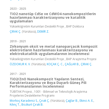
2023 - 2025
TiO2 nanotüp CdSe ve CdWO4 nanokompozitlerin
hazırlanması karakterizasyonu ve katalitik
uygulamaları
Yükseköğretim Kurumları Destekli Proje , BAP Doktora
ÇIRAK Ç.
(Yürütücü),
DEMİR Z.
2019 - 2021
Zirkonyum oksit ve metal nanoparçacık kompozit
elektrotların hazırlanması karakterizasyonu ve
elektrokatalitik uygulamalarının incelenmesi
Yükseköğretim Kurumları Destekli Proje , BAP Araştırma Projesi
ÖZDOKUR K. V.
(Yürütücü),
KOÇAK Ç. C.
,
ÇAĞLAR B.
,
ÇIRAK Ç.
2017 - 2021
TiO2/ZnO Nanokompozit Yapıların Sentezi,
Karakterizasyonu ve Boya Duyarlı Güneş Pili
Performanslarının İncelenmesi
TÜBİTAK Projesi , 1001 - Bilimsel ve Teknolojik Araştırma
Projelerini Destekleme Programı
Morkoç Karadeniz S.
,
Çırak Ç.
(Yürütücü),
Çağlar B.
,
Ekinci A. E.
,
Kılınç T.
,
Bozkurt Çırak B.