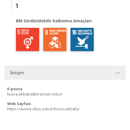
1
BM Sürdürülebilir Kalkınma Amaçları
İletişim
E-posta
busra.akbaba@erzincan.edu.tr
Web Sayfası
https://avesis.ebyu.edu.tr/busra.akbaba