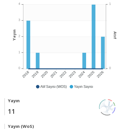
1
4
3
Yayın
Atıf
2
1
0
0
2019
2020
2021
2022
2024
2025
2026
2018
2023
Atıf Sayısı (WOS)
Yayın Sayısı
Yayın
11
Yayın (WoS)