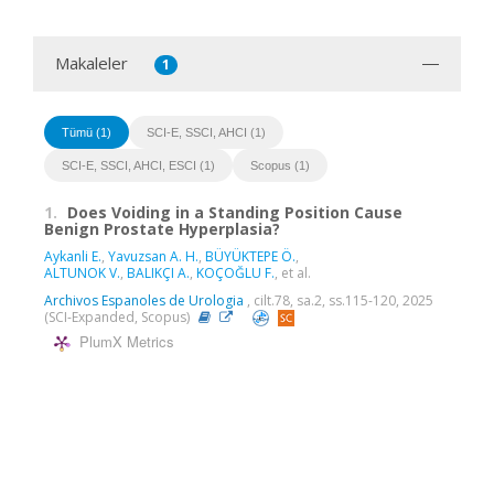
Makaleler
1
Tümü (1)
SCI-E, SSCI, AHCI (1)
SCI-E, SSCI, AHCI, ESCI (1)
Scopus (1)
1.
Does Voiding in a Standing Position Cause
Benign Prostate Hyperplasia?
Aykanli E.
,
Yavuzsan A. H.
,
BÜYÜKTEPE Ö.
,
ALTUNOK V.
,
BALIKÇI A.
,
KOÇOĞLU F.
, et al.
Archivos Espanoles de Urologia
, cilt.78, sa.2, ss.115-120, 2025
(SCI-Expanded, Scopus)
PlumX Metrics