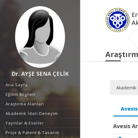
Er
A
Araştırm
Dr. AYŞE SENA ÇELİK
Ana Sayfa
Akademik F
Eğitim Bilgileri
Araştırma Alanları
Avesis
Akademik İdari Deneyim
Yayınlar & Eserler
Avesis Ar
Proje & Patent & Tasarım