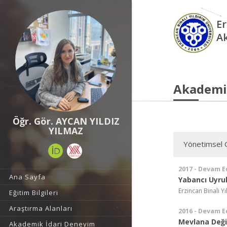
Er
A
Akademi
Öğr. Gör. AYCAN YILDIZ
YILMAZ
Yönetimsel 
2017 - Devam E
Ana Sayfa
Yabancı Uyru
Erzincan Binali Yı
Eğitim Bilgileri
Araştırma Alanları
2016 - Devam E
Mevlana Deği
Akademik İdari Deneyim