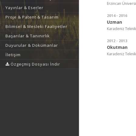
Erzincan Üniversi
Yayınlar & Eserler
2014 - 2016
Proje & Patent & Tasarım
Uzman
Bilimsel & Mesleki Faaliyetler
Karadeniz Teknik Ü
Başarılar & Tanınırlık
2012 - 2013
Duyurular & Dokümanlar
Okutman
Karadeniz Teknik 
İletişim
Özgeçmiş Dosyası İndir