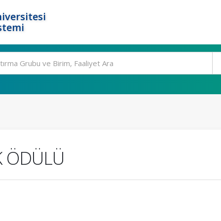
iversitesi
stemi
İK ÖDÜLÜ