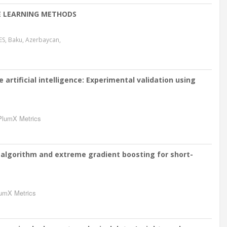
E LEARNING METHODS
, Baku, Azerbaycan,
artificial intelligence: Experimental validation using
PlumX Metrics
 algorithm and extreme gradient boosting for short-
umX Metrics