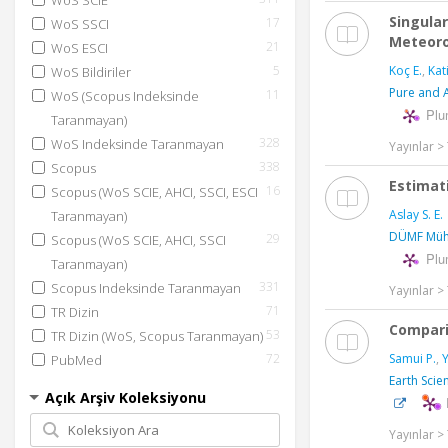
WoS SCIE
Singula
17
WoS SSCI
Meteoro
21
WoS ESCI
Koç E.
,
Kat
5
WoS Bildiriler
Pure and 
11
WoS (Scopus Indeksinde
Plu
Taranmayan)
328
WoS Indeksinde Taranmayan
Yayınlar 
338
Scopus
Estimat
16
Scopus (WoS SCIE, AHCI, SSCI, ESCI
Aslay S. E.
Taranmayan)
DÜMF Mühe
29
Scopus (WoS SCIE, AHCI, SSCI
Plu
Taranmayan)
331
Scopus Indeksinde Taranmayan
Yayınlar 
71
TR Dizin
Comparis
53
TR Dizin (WoS, Scopus Taranmayan)
Samui P.
,
Y
72
PubMed
Earth Scie
Açık Arşiv Koleksiyonu
Yayınlar 