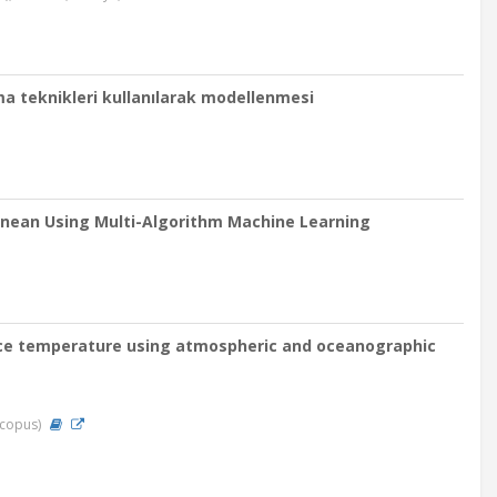
ma teknikleri kullanılarak modellenmesi
ranean Using Multi-Algorithm Machine Learning
face temperature using atmospheric and oceanographic
Scopus)