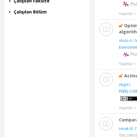
Çalışılan Fakülte
Plu
Çalışılan Bölüm
Yayınlar 
Optim
algorit
Abdo H. G
Environmen
Plu
Yayınlar 
Activ
Akgül İ.
PEERJ CO
Yayınlar 
Compara
Irmak M. C
The 29th I