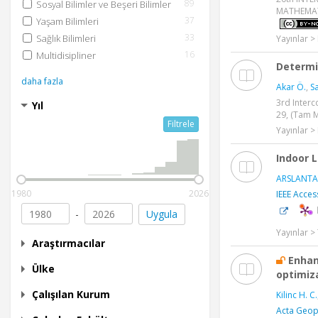
89
Sosyal Bilimler ve Beşeri Bilimler
MATHEMATIC
37
Yaşam Bilimleri
33
Sağlık Bilimleri
Yayınlar > 
16
Multidisipliner
Determi
daha fazla
Akar Ö.
,
Sa
3rd Interc
Yıl
29, (Tam Me
Filtrele
Yayınlar > 
Indoor 
ARSLANTA
1980
2026
IEEE Acces
-
Uygula
Yayınlar 
Araştırmacılar
Enhan
Ülke
optimiz
Çalışılan Kurum
Kilinc H. C.
Acta Geop