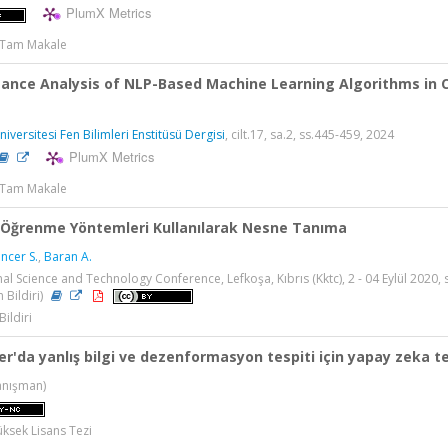
PlumX Metrics
> Tam Makale
ance Analysis of NLP-Based Machine Learning Algorithms in C
iversitesi Fen Bilimleri Enstitüsü Dergisi
, cilt.17, sa.2, ss.445-459, 2024
PlumX Metrics
> Tam Makale
 Öğrenme Yöntemleri Kullanılarak Nesne Tanıma
ncer S.
,
Baran A.
nal Science and Technology Conference, Lefkoşa, Kıbrıs (Kktc), 2 - 04 Eylül 2020, 
 Bildiri)
Bildiri
er'da yanlış bilgi ve dezenformasyon tespiti için yapay zeka tek
nışman)
üksek Lisans Tezi