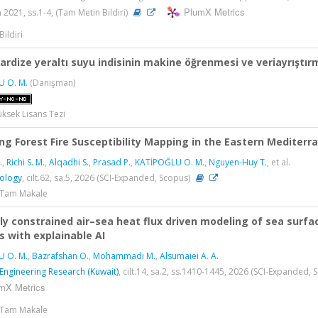
PlumX Metrics
 2021, ss.1-4, (Tam Metin Bildiri)
Bildiri
ardize yeraltı suyu indisinin makine öğrenmesi ve veriayrıştır
 O. M.
(Danışman)
üksek Lisans Tezi
ng Forest Fire Susceptibility Mapping in the Eastern Mediter
.
,
Richi S. M.
,
Alqadhi S.
,
Prasad P.
,
KATİPOĞLU O. M.
,
Nguyen-Huy T.
, et al.
nology
, cilt.62, sa.5, 2026 (SCI-Expanded, Scopus)
> Tam Makale
lly constrained air–sea heat flux driven modeling of sea sur
s with explainable AI
 O. M.
,
Bazrafshan O.
,
Mohammadi M.
,
Alsumaiei A. A.
 Engineering Research (Kuwait)
, cilt.14, sa.2, ss.1410-1445, 2026 (SCI-Expanded, 
mX Metrics
> Tam Makale