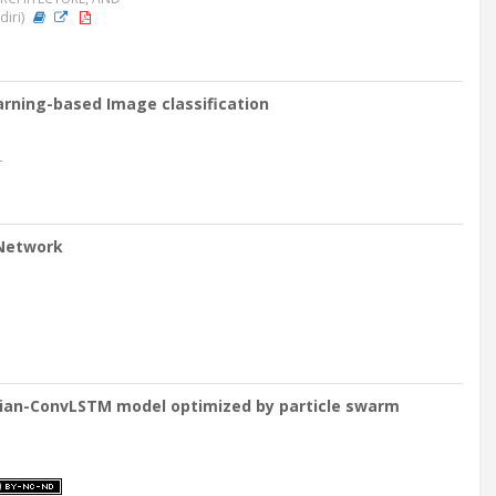
iri)
arning-based Image classification
-
 Network
esian-ConvLSTM model optimized by particle swarm