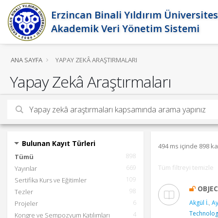
Erzincan Binali Yıldırım Üniversites
Akademik Veri Yönetim Sistemi
ANA SAYFA
YAPAY ZEKÂ ARAŞTIRMALARI
Yapay Zekâ Araştırmaları
Bulunan Kayıt Türleri
494 ms içinde 898 ka
898
Tümü
Tüm filtreyi temizle
669
Yayınlar
109
Sertifika Kurs ve Eğitimler
OBJE
98
Tezler
6
Akgül İ.
,
Ay
Projeler
Technolog
4
Kongre ve Sempozyum Katılımları