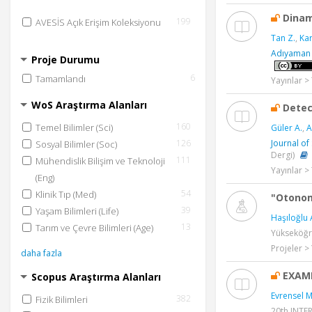
Dinam
199
AVESİS Açık Erişim Koleksiyonu
Tan Z.
,
Ka
Adıyaman Ü
Proje Durumu
6
Tamamlandı
Yayınlar 
WoS Araştırma Alanları
Detec
160
Temel Bilimler (Sci)
Güler A.
,
A
Journal of
126
Sosyal Bilimler (Soc)
Dergi)
111
Mühendislik Bilişim ve Teknoloji
Yayınlar 
(Eng)
54
Klinik Tıp (Med)
"Otonom 
39
Yaşam Bilimleri (Life)
Haşıloğlu 
13
Tarım ve Çevre Bilimleri (Age)
Yükseköğre
Projeler >
daha fazla
EXAMI
Scopus Araştırma Alanları
Evrensel M.
382
Fizik Bilimleri
20th INTE