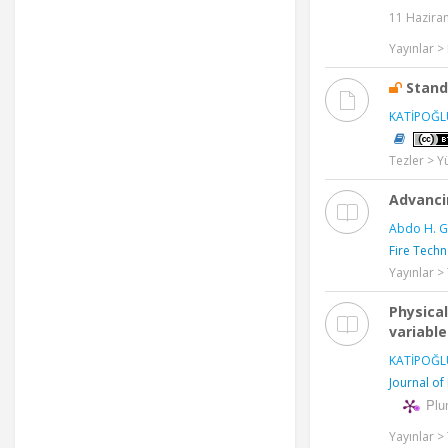
11 Haziran
Yayınlar > 
Stand
KATİPOĞLU
Tezler > Y
Advanci
Abdo H. G
Fire Tech
Yayınlar 
Physica
variable
KATİPOĞLU
Journal of
Plu
Yayınlar 