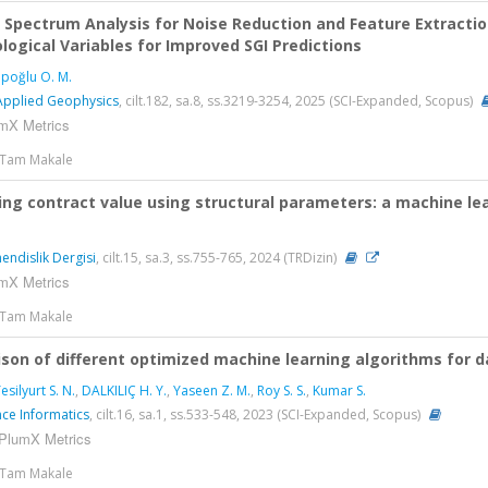
r Spectrum Analysis for Noise Reduction and Feature Extractio
logical Variables for Improved SGI Predictions
ipoğlu O. M.
Applied Geophysics
, cilt.182, sa.8, ss.3219-3254, 2025 (SCI-Expanded, Scopus)
mX Metrics
> Tam Makale
ing contract value using structural parameters: a machine le
ndislik Dergisi
, cilt.15, sa.3, ss.755-765, 2024 (TRDizin)
mX Metrics
> Tam Makale
on of different optimized machine learning algorithms for da
esilyurt S. N.
,
DALKILIÇ H. Y.
,
Yaseen Z. M.
,
Roy S. S.
,
Kumar S.
nce Informatics
, cilt.16, sa.1, ss.533-548, 2023 (SCI-Expanded, Scopus)
PlumX Metrics
> Tam Makale