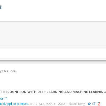
i
yıt bulundu.
CT RECOGNITION WITH DEEP LEARNING AND MACHINE LEARNIN
dın Y.
ical Applied Sciences
, cilt.17, sa.4, ss.54-61, 2022 (Hakemli Dergi)