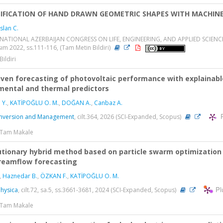
SIFICATION OF HAND DRAWN GEOMETRIC SHAPES WITH MACHIN
slan C.
NATIONAL AZERBAIJAN CONGRESS ON LIFE, ENGINEERING, AND APPLIED SCIENCES
sım 2022, ss.111-116, (Tam Metin Bildiri)
Bildiri
ven forecasting of photovoltaic performance with explainable 
mental and thermal predictors
 Y.
,
KATİPOĞLU O. M.
,
DOĞAN A.
,
Canbaz A.
nversion and Management
, cilt.364, 2026 (SCI-Expanded, Scopus)
> Tam Makale
utionary hybrid method based on particle swarm optimization
reamflow forecasting
,
Haznedar B.
,
ÖZKAN F.
,
KATİPOĞLU O. M.
Pl
hysica
, cilt.72, sa.5, ss.3661-3681, 2024 (SCI-Expanded, Scopus)
> Tam Makale