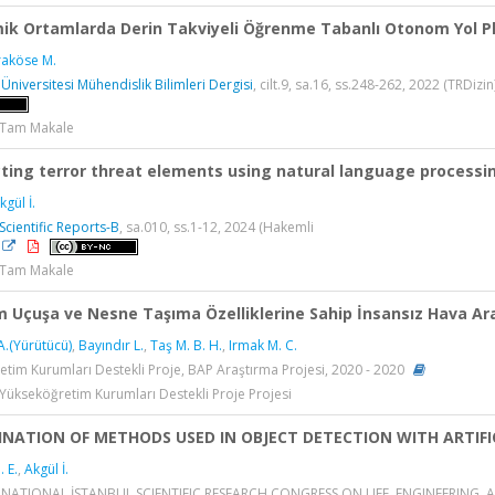
ik Ortamlarda Derin Takviyeli Öğrenme Tabanlı Otonom Yol Plan
raköse M.
niversitesi Mühendislik Bilimleri Dergisi
, cilt.9, sa.16, ss.248-262, 2022 (TRDizin
> Tam Makale
ting terror threat elements using natural language processi
kgül İ.
 Scientific Reports-B
, sa.010, ss.1-12, 2024 (Hakemli
> Tam Makale
Uçuşa ve Nesne Taşıma Özelliklerine Sahip İnsansız Hava Aracı
A.(Yürütücü)
,
Bayındır L.
,
Taş M. B. H.
,
Irmak M. C.
tim Kurumları Destekli Proje, BAP Araştırma Projesi, 2020 - 2020
 Yükseköğretim Kurumları Destekli Proje Projesi
NATION OF METHODS USED IN OBJECT DETECTION WITH ARTIFI
 E.
,
Akgül İ.
RNATIONAL İSTANBUL SCIENTIFIC RESEARCH CONGRESS ON LIFE, ENGINEERING, 