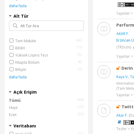
daha fazla
Yayınlar 
Alt Tür
Perform
AKAR F.
443
Erzincan Ün
Tam Makale
(TRDizin)
174
Bildiri
82
Yüksek Lisans Tezi
Yayınlar 
40
Kitapta Bölüm
Derin
22
Bilişim
Kaya V.
,
Tu
daha fazla
Internatio
(Tam Metin
Açık Erişim
Yayınlar > 
898
Tümü
Twitt
573
Hayır
203
Evet
Akar F.
(Da
Veritabanı
Tezler > Y
311