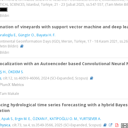
AL SCIENCES, İstanbul, Türkiye, 21 - 23 Şubat 2025, ss.547-557, (Tam Metin Bild
Bildiri
nation of vineyards with support vector machine and deep le
ralioğlu E.
,
Güngör O.
,
Bayata H. F.
ontinental Geoinformation Days (IGD), Mersin, Türkiye, 17 - 18 Kasım 2021, ss.26
tin Bildiri)
Bildiri
Localization with an Autoencoder based Convolutional Neural
Ş H.
,
ÖKDEM S.
s
, cilt.12, ss.46059-46066, 2024 (SCI-Expanded, Scopus)
PlumX Metrics
> Tam Makale
cing hydrological time series forecasting with a hybrid Bay
ation
,
Apak S.
,
Ergin M. E.
,
ÖZKAN F.
,
KATİPOĞLU O. M.
,
YURTSEVER A.
hysica
, cilt.73, sa.4, ss.3549-3566, 2025 (SCI-Expanded, Scopus)