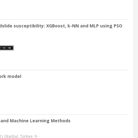
dslide susceptibility: XGBoost, k-NN and MLP using PSO
work model
s and Machine Learning Methods
 İstanbul, Türkiye, 9 -