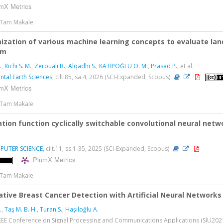
mX Metrics
> Tam Makale
ization of various machine learning concepts to evaluate lan
hm
.
,
Richi S. M.
,
Zerouali B.
,
Alqadhi S.
,
KATİPOĞLU O. M.
,
Prasad P.
, et al.
tal Earth Sciences
, cilt.85, sa.4, 2026 (SCI-Expanded, Scopus)
mX Metrics
> Tam Makale
ation function cyclically switchable convolutional neural net
MPUTER SCIENCE
, cilt.11, ss.1-35, 2025 (SCI-Expanded, Scopus)
PlumX Metrics
> Tam Makale
tive Breast Cancer Detection with Artificial Neural Network
.
,
Taş M. B. H.
,
Turan S.
,
Haşıloğlu A.
EEE Conference on Signal Processing and Communications Applications (SİU2021),