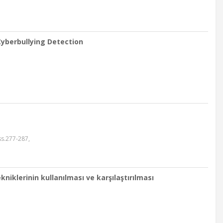
yberbullying Detection
ss.277-287,
niklerinin kullanılması ve karşılaştırılması