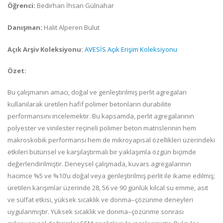
Öğrenci:
Bedirhan İhsan Gülnahar
Danışman:
Halit Alperen Bulut
Açık Arşiv Koleksiyonu:
AVESİS Açık Erişim Koleksiyonu
Özet:
Bu çalışmanın amacı, doğal ve genleştirilmiş perlit agregaları
kullanılarak üretilen hafif polimer betonların durabilite
performansını incelemektir. Bu kapsamda, perlit agregalarının
polyester ve vinilester reçineli polimer beton matrislerinin hem
makroskobik performansı hem de mikroyapısal özellikleri üzerindeki
etkileri bütünsel ve karşılaştırmalı bir yaklaşımla özgün biçimde
değerlendirilmiştir. Deneysel çalışmada, kuvars agregalarının
hacimce %5 ve %10’u doğal veya genleştirilmiş perlit ile ikame edilmiş;
üretilen karışımlar üzerinde 28, 56 ve 90 günlük kılcal su emme, asit
ve sülfat etkisi, yüksek sıcaklık ve donma–çözünme deneyleri
uygulanmıştır. Yüksek sıcaklık ve donma–çözünme sonrası