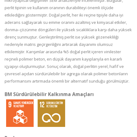
mikroyapısal değişimler SEM analizleriyle incelenmiştir. Bulgular,
perlit tipinin ve kullanım oranının durabiliteyi önemli ölçüde
etkilediğini göstermiştir. Doğal perlit, her iki reçine tipiyle daha iyi
aderans sağlayarak su emme oranını azaltmış ve kimyasal etkiler,
donma–çözünme döngüleri ile yüksek sıcaklıklara karşı daha yüksek
direnç sunmuştur. Genleştirilmiş perlit ise yüksek gözenekliliği
nedeniyle matris geçirgenliğini artırarak dayanımı olumsuz
etkilemiştir. Karışımlar arasında %5 doğal perlit içeren vinilester
reçineli polimer beton, en düşük dayanım kayıplarıyla en kararlı
içyapıyı oluşturmuştur. Sonuç olarak, doğal perlitin yerel, hafif ve
çevresel açıdan sürdürülebilir bir agrega olarak polimer betonların
performansını artırmada önemli bir alternatif sunduğu görülmüştür.
BM Sürdürülebilir Kalkınma Amaçları