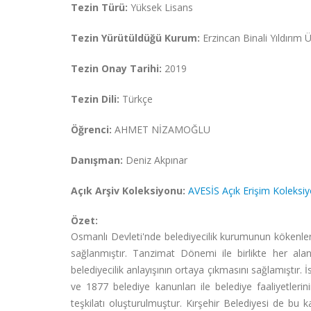
Tezin Türü:
Yüksek Lisans
Tezin Yürütüldüğü Kurum:
Erzincan Binali Yıldırım Ü
Tezin Onay Tarihi:
2019
Tezin Dili:
Türkçe
Öğrenci:
AHMET NİZAMOĞLU
Danışman:
Deniz Akpınar
Açık Arşiv Koleksiyonu:
AVESİS Açık Erişim Koleksi
Özet:
Osmanlı Devleti'nde belediyecilik kurumunun kökenler
sağlanmıştır. Tanzimat Dönemi ile birlikte her ala
belediyecilik anlayışının ortaya çıkmasını sağlamıştır
ve 1877 belediye kanunları ile belediye faaliyetler
teşkilatı oluşturulmuştur. Kırşehir Belediyesi de bu