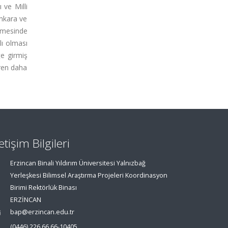
 ve Milli
Ankara ve
ülmesinde
lı olması
ğe girmiş
aren daha
letişim Bilgileri
Erzincan Binali Yıldırım Üniversitesi Yalnızbağ
Yerleşkesi Bilimsel Araştırma Projeleri Koordinasyon
Birimi Rektörlük Binası
ERZİNCAN
bap@erzincan.edu.tr
(0446) 226 66 66-10405