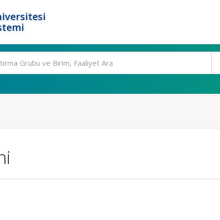
iversitesi
stemi
hi