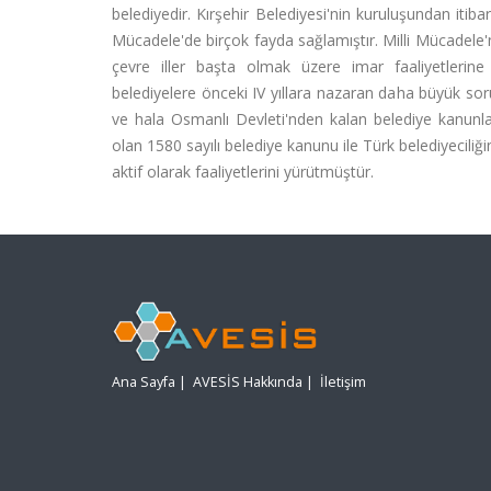
belediyedir. Kırşehir Belediyesi'nin kuruluşundan itiba
Mücadele'de birçok fayda sağlamıştır. Milli Mücadele'n
çevre iller başta olmak üzere imar faaliyetlerine gi
belediyelere önceki IV yıllara nazaran daha büyük sor
ve hala Osmanlı Devleti'nden kalan belediye kanunlar
olan 1580 sayılı belediye kanunu ile Türk belediyeciliğ
aktif olarak faaliyetlerini yürütmüştür.
Ana Sayfa
|
AVESİS Hakkında
|
İletişim