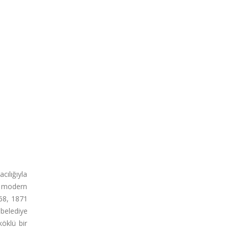
cılığıyla
a modern
868, 1871
belediye
köklü bir