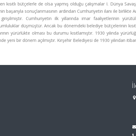
ren kısıtlı bütçelerle de olsa yapmış olduğu çalışmalar I. Dünya Savaşı
in başarıyla sonuçlanmasının ardından Cumhuriyetin ilanı ile birlikte 
rişilmiştir. Cumhuriyetin ilk yıllarında imar faaliyetlerinin yürüt
umluluklar düşmüştür. Ancak bu dönemdeki belediye bütçelerinin kısıt
ının yürürlükte olması bu durumu kısıtlamıştır. 1930 yılında yürürlü
inde yeni bir dönem açılmıştır. Kırşehir Belediyesi de 1930 yılından itib
İ