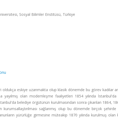
niversitesi, Sosyal Bilimler Enstitüsü, Türkiye
yonu
i oldukça eskiye uzanmakta olup klasik dönemde bu görev kadılar ara
na yayılmış olan modernleşme faaliyetleri 1854 yılında İstanbul'd
. İstanbul'da belediye örgütünün kurulmasından sonra çıkarılan 1864, 1
inin kurumsallaştırılması sağlanmış olup bu dönemde birçok şehirde 
 kanunların yürürlüğe girmesine müteakip 1870 yılında kurulmuş olan 