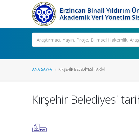
Erzincan Binali Yıldırım Ün
Akademik Veri Yönetim Si
Ara
ANA SAYFA
KIRŞEHIR BELEDIYESI TARIHI
Kırşehir Belediyesi tari